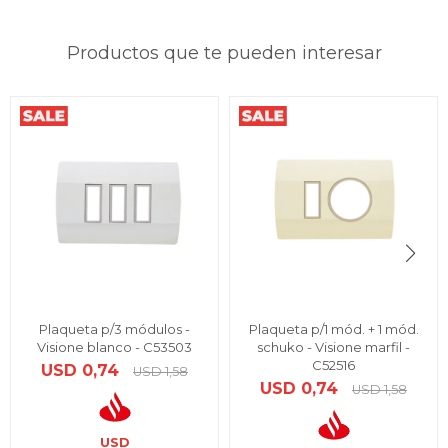
Productos que te pueden interesar
Plaqueta p/3 módulos -
Plaqueta p/1 mód. + 1 mód.
Visione blanco - C53503
schuko - Visione marfil -
C52516
USD
0,74
USD
1,58
USD
0,74
USD
1,58
USD