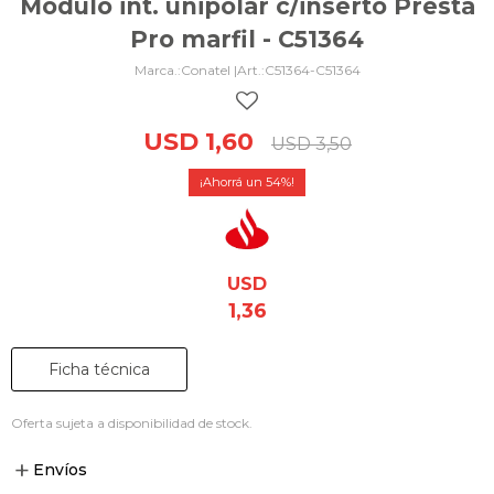
Módulo int. unipolar c/inserto Presta
Pro marfil - C51364
Conatel |
C51364-C51364
USD
1,60
USD
3,50
54
USD
1,36
Ficha técnica
Oferta sujeta a disponibilidad de stock.
Envíos