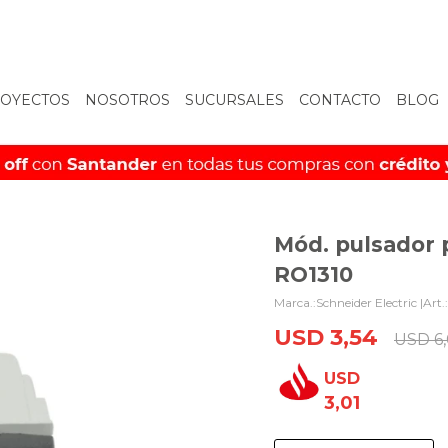
OYECTOS
NOSOTROS
SUCURSALES
CONTACTO
BLOG
Mód. pulsador p
RO1310
Schneider Electric |
USD
3,54
USD
6
USD
3,01