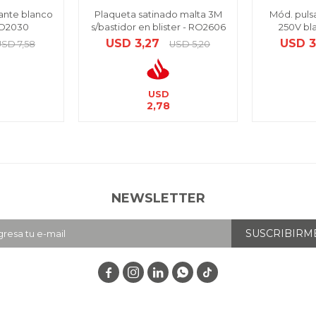
ante blanco
Plaqueta satinado malta 3M
Mód. puls
 RO2030
s/bastidor en blister - RO2606
250V bl
USD
3,27
USD
3
USD
7,58
USD
5,20
USD
2,78
NEWSLETTER
SUSCRIBIRM



