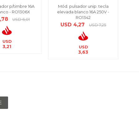
ador p/timbre 16A
Mód. pulsador unip. tecla
Mód.
anco - RO1306X
elevada blanco 16A 250V -
RO1342
,78
USD
6,01
USD
4,27
USD
7,25
USD
3,21
USD
3,63
E