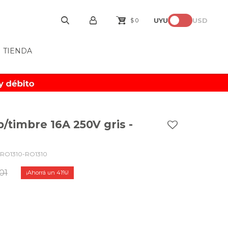
UYU
USD
$
0
TIENDA
/timbre 16A 250V gris -
RO1310-RO1310
,01
41