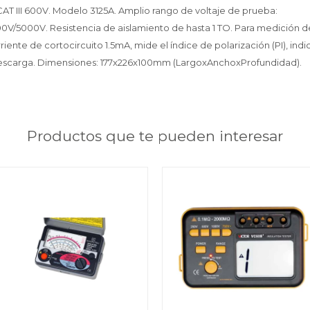
CAT III 600V. Modelo 3125A. Amplio rango de voltaje de prueba:
V/5000V. Resistencia de aislamiento de hasta 1 TO. Para medición d
iente de cortocircuito 1.5mA, mide el índice de polarización (PI), ind
 descarga. Dimensiones: 177x226x100mm (LargoxAnchoxProfundidad).
Productos que te pueden interesar