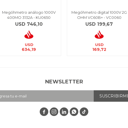
Megóhmetro análogo 1000V
Megóhmetro digital 1000V 2G
400MO 3132A - KU0650
OHM VC60B+ - VC0060
USD
746,10
USD
199,67
USD
USD
634,19
169,72
NEWSLETTER
SUSCRIBIRM



