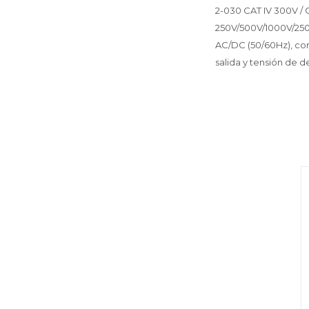
2-030 CAT IV 300V / 
250V/500V/1000V/2500
AC/DC (50/60Hz), corr
salida y tensión de