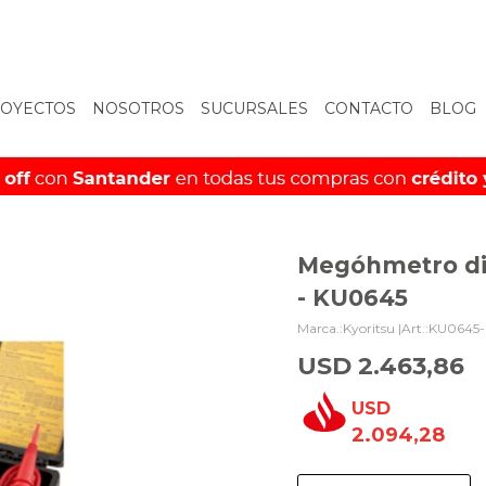
OYECTOS
NOSOTROS
SUCURSALES
CONTACTO
BLOG
Megóhmetro di
- KU0645
Kyoritsu |
KU0645
USD
2.463,86
USD
2.094,28