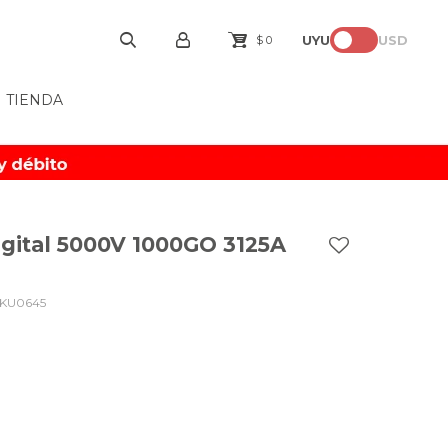
UYU
USD
$
0
TIENDA
gital 5000V 1000GO 3125A
-KU0645