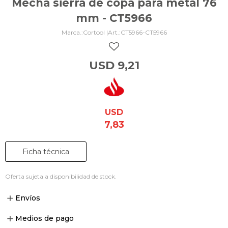
Mecha sierra de copa para metal 76
mm - CT5966
Cortool |
CT5966-CT5966
USD
9,21
USD
7,83
Ficha técnica
Oferta sujeta a disponibilidad de stock.
Envíos
Medios de pago