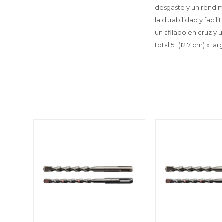
desgaste y un rendim
la durabilidad y faci
un afilado en cruz y
total 5" (12.7 cm) x lar