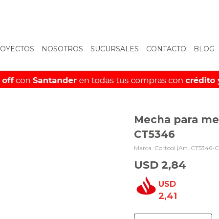
OYECTOS
NOSOTROS
SUCURSALES
CONTACTO
BLOG
Mecha para met
CT5346
Cortool |
CT5346-C
USD
2,84
USD
2,41