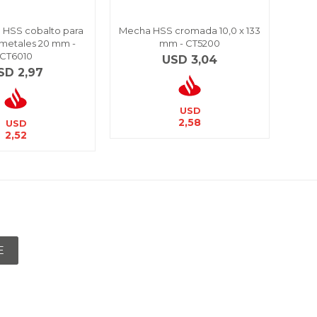
a HSS cobalto para
Mecha HSS cromada 10,0 x 133
Mech
 metales 20 mm -
mm - CT5200
CT6010
USD
3,04
SD
2,97
USD
2,58
USD
2,52
E