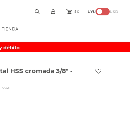
UYU
USD
$
0
TIENDA
al HSS cromada 3/8" -
T5346