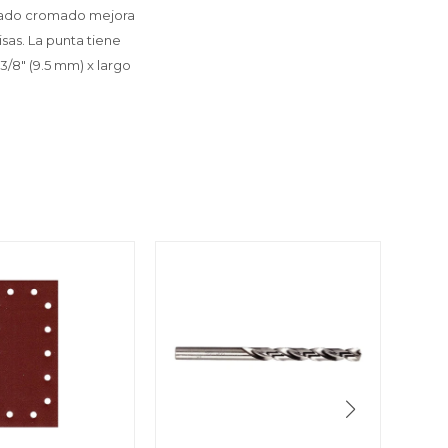
abado cromado mejora
isas. La punta tiene
3/8" (9.5 mm) x largo