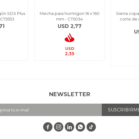
gón SDS Plus
Mecha para hormigon 16 x 160
Sierra cop
 CT5553
mm - CT5034
corte de
71
USD
2,77
U
USD
2,35
NEWSLETTER
SUSCRIBIRM



