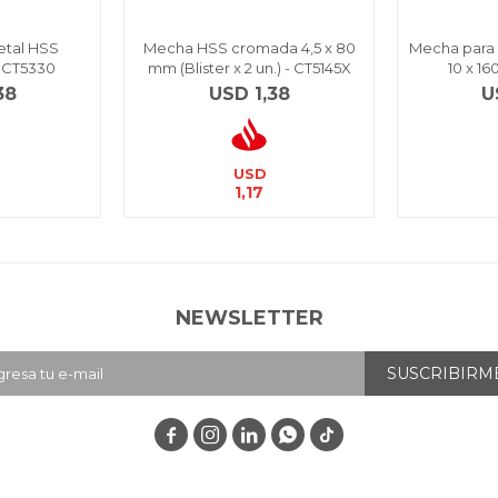
etal HSS
Mecha HSS cromada 4,5 x 80
Mecha para
- CT5330
mm (Blister x 2 un.) - CT5145X
10 x 1
38
USD
1,38
U
USD
1,17
NEWSLETTER
SUSCRIBIRM



