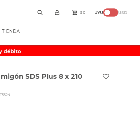
UYU
USD
$
0
TIENDA
migón SDS Plus 8 x 210
T5524