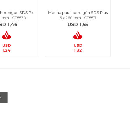
 hormigón SDS Plus
Mecha para hormigón SDS Plus
Mech
60 mm - CT5530
6 x 260 mm - CT5517
SD
1,46
USD
1,55
USD
USD
1,24
1,32
E