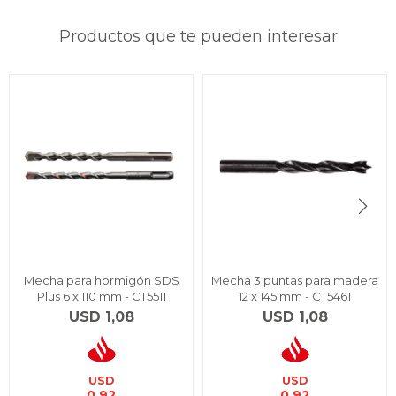
Productos que te pueden interesar
Mecha para hormigón SDS
Mecha 3 puntas para madera
Plus 6 x 110 mm - CT5511
12 x 145 mm - CT5461
USD
1,08
USD
1,08
USD
USD
0,92
0,92