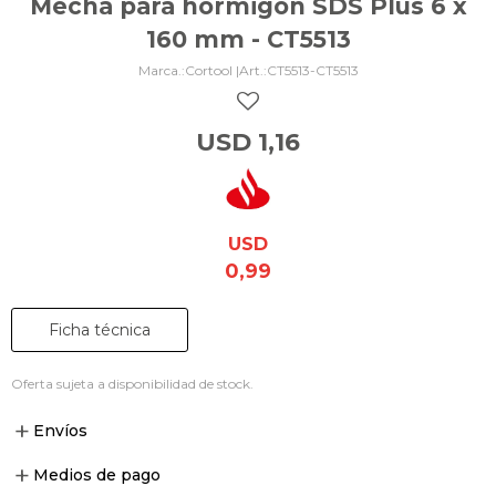
Mecha para hormigón SDS Plus 6 x
160 mm - CT5513
Cortool |
CT5513-CT5513
USD
1,16
USD
0,99
Ficha técnica
Oferta sujeta a disponibilidad de stock.
Envíos
Medios de pago