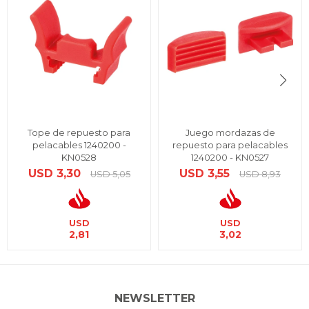
Tope de repuesto para
Juego mordazas de
pelacables 1240200 -
repuesto para pelacables
KN0528
1240200 - KN0527
USD
3,30
USD
3,55
USD
5,05
USD
8,93
USD
USD
2,81
3,02
NEWSLETTER