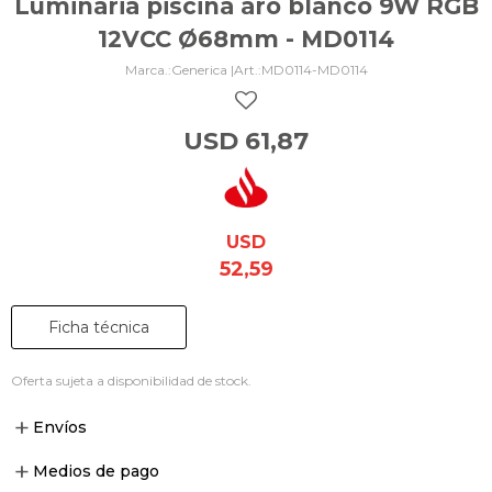
Luminaria piscina aro blanco 9W RGB
12VCC Ø68mm - MD0114
Generica |
MD0114-MD0114
USD
61,87
USD
52,59
Ficha técnica
Oferta sujeta a disponibilidad de stock.
Envíos
Medios de pago