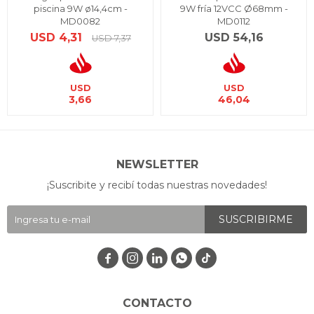
piscina 9W ø14,4cm -
9W fría 12VCC Ø68mm -
MD0082
MD0112
USD
4,31
USD
54,16
USD
7,37
USD
USD
3,66
46,04
NEWSLETTER
¡Suscribite y recibí todas nuestras novedades!
SUSCRIBIRME




CONTACTO