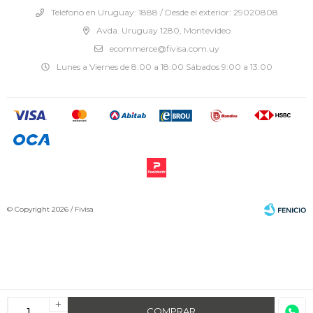
Teléfono en Uruguay: 1888 / Desde el exterior: 29020808
Avda. Uruguay 1280, Montevideo
ecommerce@fivisa.com.uy
Lunes a Viernes de 8:00 a 18:00 Sábados 9:00 a 13:00
© Copyright 2026 / Fivisa
+
Fenicio
COMPRAR