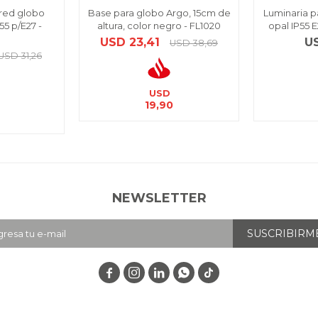
red globo
Base para globo Argo, 15cm de
Luminaria p
55 p/E27 -
altura, color negro - FL1020
opal IP55 E
USD
23,41
U
USD
38,69
USD
31,26
USD
19,90
NEWSLETTER
SUSCRIBIRM



