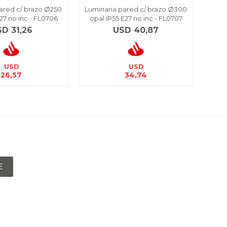
ared c/ brazo Ø250
Luminaria pared c/ brazo Ø300
Glob
27 no inc - FL0706
opal IP55 E27 no inc - FL0707
E2
SD
31,26
USD
40,87
U
USD
USD
26,57
34,74
E