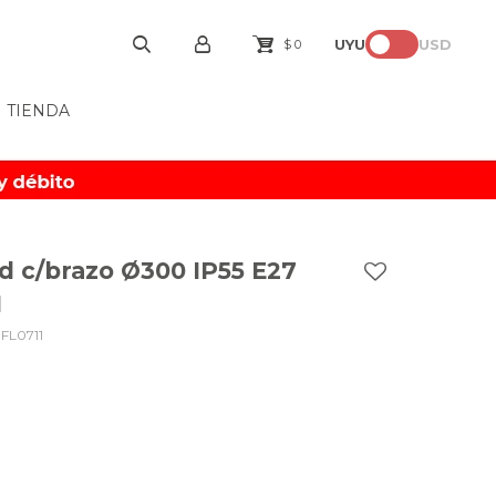
UYU
USD
$
0
TIENDA
d c/brazo Ø300 IP55 E27
1
-FL0711