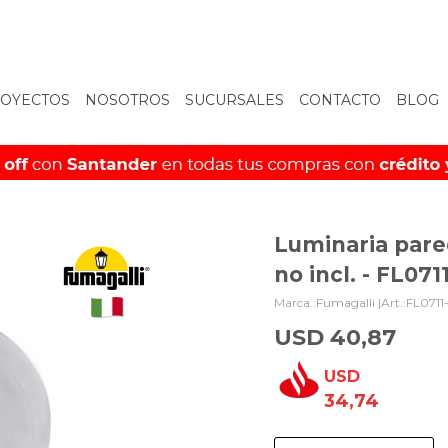
OYECTOS
NOSOTROS
SUCURSALES
CONTACTO
BLOG
Luminaria pare
no incl. - FL071
Fumagalli |
FL0711
USD
40,87
USD
34,74