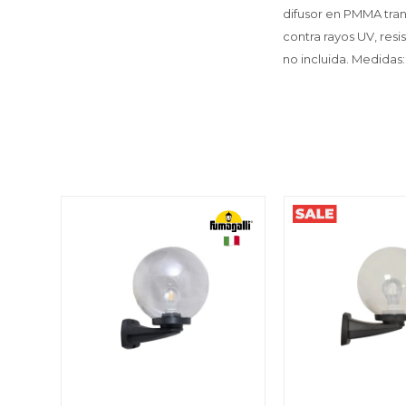
difusor en PMMA tra
contra rayos UV, res
no incluida. Medidas