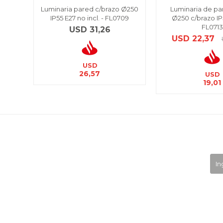
Luminaria pared c/brazo Ø250
Luminaria de pa
IP55 E27 no incl. - FL0709
Ø250 c/brazo IP
FL0713
USD
31,26
USD
22,37
USD
26,57
USD
19,01