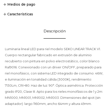
Medios de pago
Características
Descripción
Luminaria lineal LED para riel modelo SEKO LINEAR TRACK V1.
Cuerpo rectangular fabricado en extrusión de aluminio
recubierto con pintura en polvo electrostático, color blanco
Ral9016. Conexionado con un driver ON/OFF, preparado para
riel monofásico, con sistema LED integrado de consumo: 46W,
e iluminación en tonalidad cálida (3000K), rendimiento:
7130Lm, CRI>80. Haz de luz: 90°. Óptica asimétrica. Protección
grado IP20, Clase III. Apto para los rieles monofásicos de 1 y 2m:
MN1000, MN1001, MN1002, MN1003. Dimensiones del spot (sin
adaptador): largo 1160mm, ancho 64mm y altura 49mm.