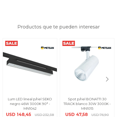
Productos que te pueden interesar
Lum LED lineal p/riel SEKO
Spot p/riel BONATTI 30
negro 46W 3000K 90° -
TRACK blanco 30W 3000K -
MN1042
MN1015
USD
148,45
USD
47,58
USD
232,38
USD
76,90