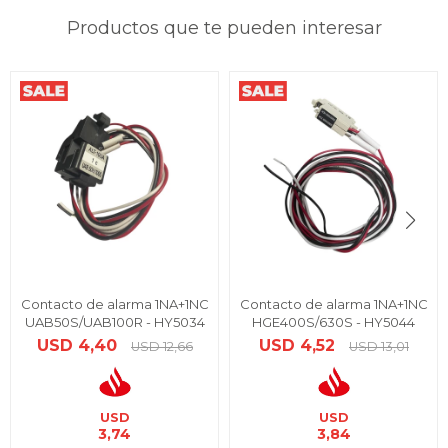
Productos que te pueden interesar
Contacto de alarma 1NA+1NC
Contacto de alarma 1NA+1NC
UAB50S/UAB100R - HY5034
HGE400S/630S - HY5044
USD
4,40
USD
4,52
USD
12,66
USD
13,01
USD
USD
3,74
3,84