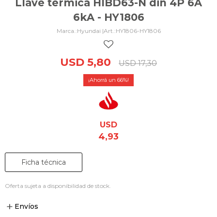
Llave térmica HIBD63-N din 4P 6A
6kA - HY1806
Hyundai |
HY1806-HY1806
USD
5,80
USD
17,30
66
USD
4,93
Ficha técnica
Oferta sujeta a disponibilidad de stock.
Envíos