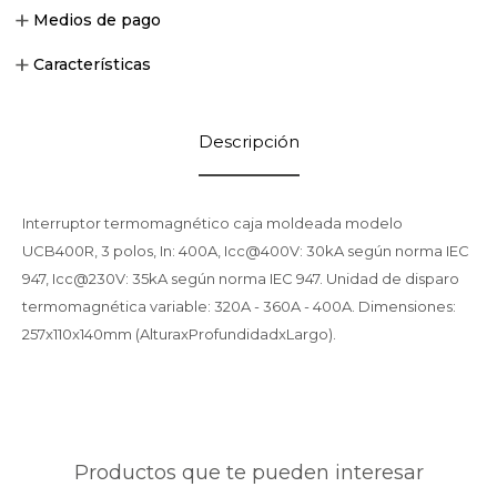
Medios de pago
Características
Descripción
Interruptor termomagnético caja moldeada modelo
UCB400R, 3 polos, In: 400A, Icc@400V: 30kA según norma IEC
947, Icc@230V: 35kA según norma IEC 947. Unidad de disparo
termomagnética variable: 320A - 360A - 400A. Dimensiones:
257x110x140mm (AlturaxProfundidadxLargo).
Productos que te pueden interesar