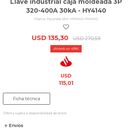
Llave industrial caja moldeada 3P
320-400A 30kA - HY4140
Hyundai |
HY4140-HY4140
USD
135,30
USD
270,59
49
USD
115,01
Ficha técnica
Oferta sujeta a disponibilidad de stock.
Envíos