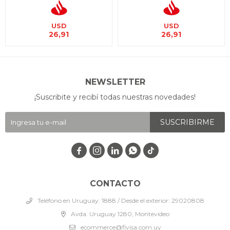
USD
USD
26,91
26,91
NEWSLETTER
¡Suscribite y recibí todas nuestras novedades!
SUSCRIBIRME




CONTACTO
Teléfono en Uruguay: 1888 / Desde el exterior: 29020808
Avda. Uruguay 1280, Montevideo
ecommerce@fivisa.com.uy