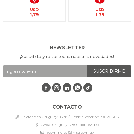
USD
USD
1,79
1,79
NEWSLETTER
¡Suscribite y recibí todas nuestras novedades!
SUSCRIBIRME




CONTACTO
Teléfono en Uruguay: 1888 / Desde el exterior: 29020808
Avda. Uruguay 1280, Montevideo
ecommerce@fivisa.com.uy