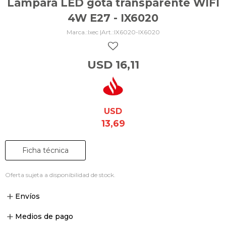
Lámpara LED gota transparente WIFI
4W E27 - IX6020
Ixec |
IX6020-IX6020
USD
16,11
USD
13,69
Ficha técnica
Oferta sujeta a disponibilidad de stock.
Envíos
Medios de pago