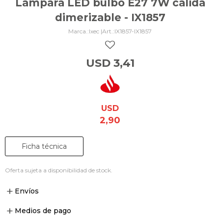
Lámpara LED bulbo E27 7W cálida
dimerizable - IX1857
Ixec |
IX1857-IX1857
USD
3,41
USD
2,90
Ficha técnica
Oferta sujeta a disponibilidad de stock.
Envíos
Medios de pago