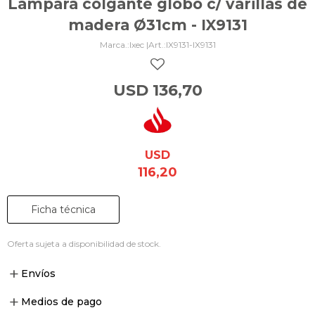
Lámpara colgante globo c/ varillas de
madera Ø31cm - IX9131
Ixec |
IX9131-IX9131
USD
136,70
USD
116,20
Ficha técnica
Oferta sujeta a disponibilidad de stock.
Envíos
Medios de pago