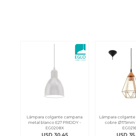
Lámpara colgante campana
Lámpara colgante 
metal blanco E27 PRIDDY -
cobre Ø175mm 
EG0208X
EG021
USD
30,45
USD
35