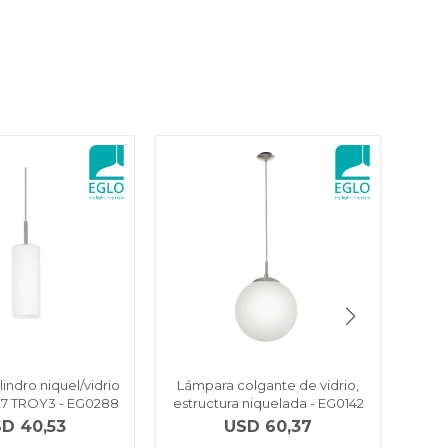
lindro niquel/vidrio
Lámpara colgante de vidrio,
Lám
27 TROY3 - EG0288
estructura niquelada - EG0142
vid
SD
40,53
USD
60,37