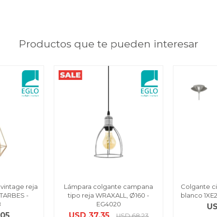
Productos que te pueden interesar
vintage reja
Lámpara colgante campana
Colgante ci
TARBES -
tipo reja WRAXALL, Ø160 -
blanco 1XE
8
EG4020
U
,05
USD
37,35
USD
68,23