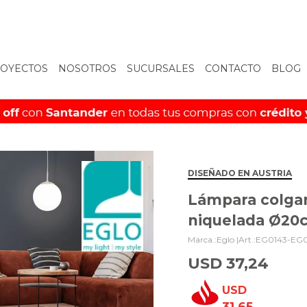
OYECTOS
NOSOTROS
SUCURSALES
CONTACTO
BLOG
DISEÑADO EN AUSTRIA
Lámpara colgant
niquelada Ø20
Eglo |
EG0143-EG0
USD
37,24
USD
31,65