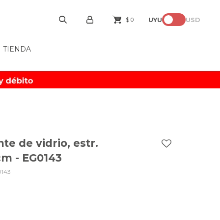
UYU
USD
$
0
TIENDA
e de vidrio, estr.
cm - EG0143
143