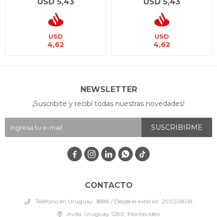
USD
5,43
USD
5,43
USD
USD
4,62
4,62
NEWSLETTER
¡Suscribite y recibí todas nuestras novedades!
SUSCRIBIRME




CONTACTO
Teléfono en Uruguay: 1888 / Desde el exterior: 29020808
Avda. Uruguay 1280, Montevideo