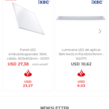
Panel LED
Luminaria LED de aplicar
embutir/suspender 36W,
18W 1440Lm fría 600x74mm -
cálido, 605x605mm - IX2101
IX2070
USD
27,38
USD
10,62
USD
45,87
USD
USD
23,27
9,03
NEWSLETTER