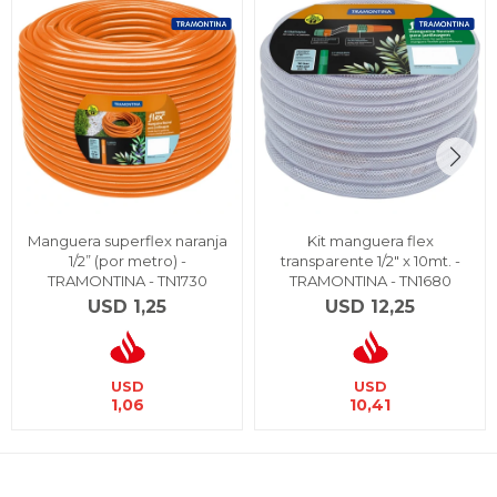
Manguera superflex naranja
Kit manguera flex
1/2” (por metro) -
transparente 1/2" x 10mt. -
TRAMONTINA - TN1730
TRAMONTINA - TN1680
USD
1,25
USD
12,25
USD
USD
1,06
10,41