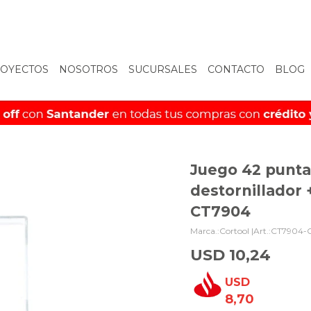
OYECTOS
NOSOTROS
SUCURSALES
CONTACTO
BLOG
Juego 42 punt
destornillador
CT7904
Cortool |
CT7904-
USD
10,24
USD
8,70