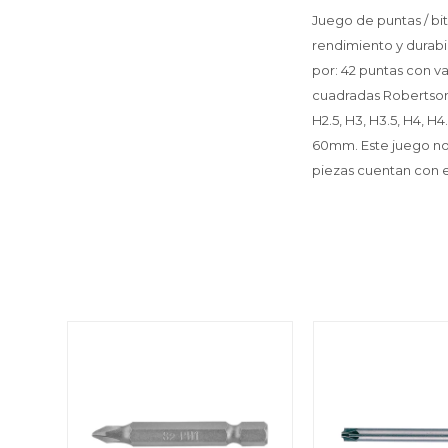
Juego de puntas / bi
rendimiento y durabi
por: 42 puntas con var
cuadradas Robertson (S
H2.5, H3, H3.5, H4, H4.
60mm. Este juego nos 
piezas cuentan con e