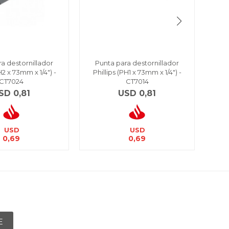
a destornillador
Punta para destornillador
Jue
H2 x 73mm x 1/4") -
Phillips (PH1 x 73mm x 1/4") -
dest
CT7024
CT7014
SD
0,81
USD
0,81
USD
USD
0,69
0,69
E