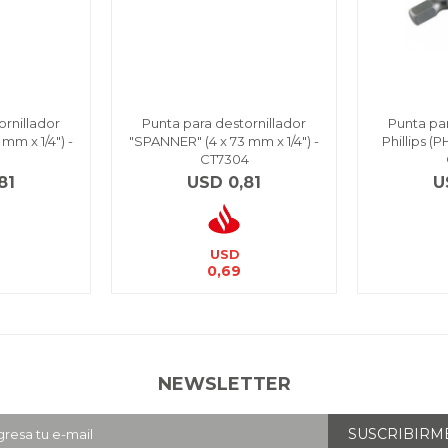
ornillador
Punta para destornillador
Punta par
mm x 1/4") -
"SPANNER" (4 x 73 mm x 1/4") -
Phillips (P
4
CT7304
81
USD
0,81
U
USD
0,69
NEWSLETTER
SUSCRIBIRM