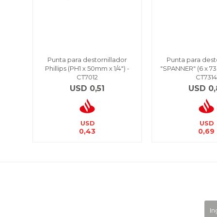
Punta para destornillador
Punta para dest
Phillips (PH1 x 50mm x 1/4") -
"SPANNER" (6 x 73 
CT7012
CT731
USD
0,51
USD
0,
USD
USD
0,43
0,69