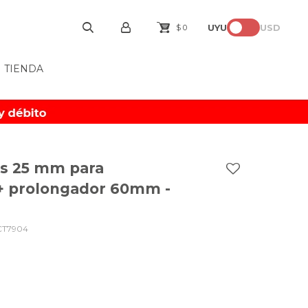
UYU
USD
$
0
TIENDA
as 25 mm para
 + prolongador 60mm -
CT7904