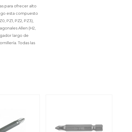
s para ofrecer alto
juego esta compuesto
Z0, PZ1, PZ2, PZ3),
exagonales Allen (H2,
longador largo de
nillería. Todas las