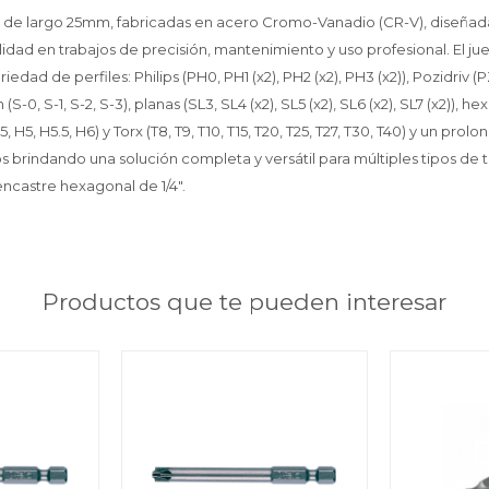
t de largo 25mm, fabricadas en acero Cromo-Vanadio (CR-V), diseñada
lidad en trabajos de precisión, mantenimiento y uso profesional. El 
iedad de perfiles: Philips (PH0, PH1 (x2), PH2 (x2), PH3 (x2)), Pozidriv (P
-0, S-1, S-2, S-3), planas (SL3, SL4 (x2), SL5 (x2), SL6 (x2), SL7 (x2)), h
5, H5, H5.5, H6) y Torx (T8, T9, T10, T15, T20, T25, T27, T30, T40) y un pro
brindando una solución completa y versátil para múltiples tipos de tor
ncastre hexagonal de 1/4".
Productos que te pueden interesar