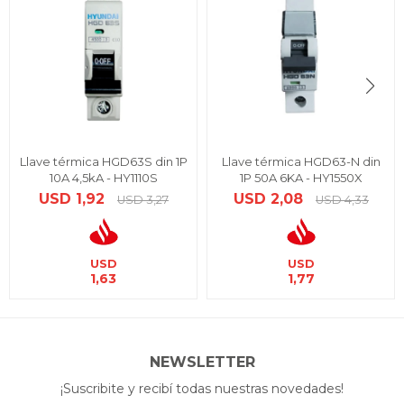
Llave térmica HGD63S din 1P
Llave térmica HGD63-N din
10A 4,5kA - HY1110S
1P 50A 6KA - HY1550X
USD
1,92
USD
2,08
USD
3,27
USD
4,33
USD
USD
1,63
1,77
NEWSLETTER
¡Suscribite y recibí todas nuestras novedades!