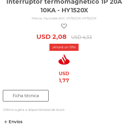
Interruptor termomagnético 1P 20A
10KA - HY1520X
Hyundai |
HY1520X-HY1520X
USD
2,08
USD
4,33
51
USD
1,77
Ficha técnica
Oferta sujeta a disponibilidad de stock.
Envíos