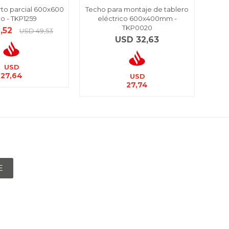
to parcial 600x600
Techo para montaje de tablero
Bande
o - TKP1259
eléctrico 600x400mm -
incl
TKP0020
,52
USD
49,53
USD
32,63
USD
27,64
USD
27,74
E