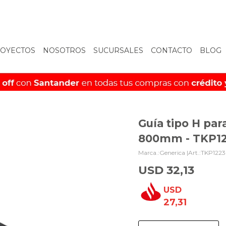
OYECTOS
NOSOTROS
SUCURSALES
CONTACTO
BLOG
Guía tipo H pa
800mm - TKP1
Generica |
TKP1223
USD
32,13
USD
27,31