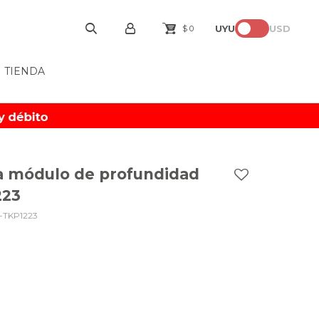
UYU
USD
$
0
TIENDA
ra módulo de profundidad
223
-TKP1223