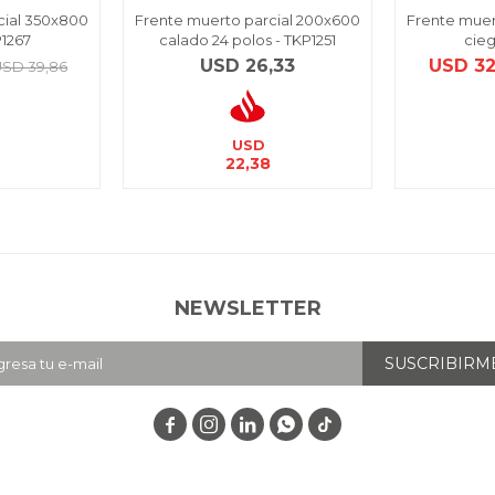
cial 350x800
Frente muerto parcial 200x600
Frente muer
P1267
calado 24 polos - TKP1251
cieg
USD
26,33
USD
32
USD
39,86
USD
22,38
NEWSLETTER
SUSCRIBIRM



