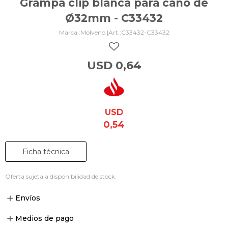
Grampa clip blanca para caño de
Ø32mm - C33432
Molveno |
C33432-C33432
USD
0,64
USD
0,54
Ficha técnica
Oferta sujeta a disponibilidad de stock.
Envíos
Medios de pago