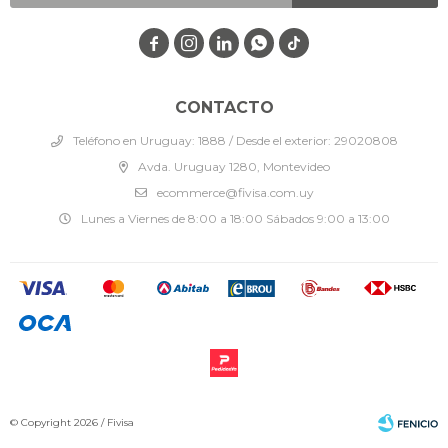




CONTACTO
Teléfono en Uruguay: 1888 / Desde el exterior: 29020808
Avda. Uruguay 1280, Montevideo
ecommerce@fivisa.com.uy
Lunes a Viernes de 8:00 a 18:00 Sábados 9:00 a 13:00
© Copyright 2026 / Fivisa