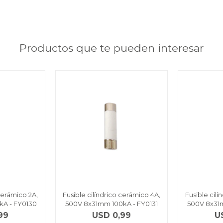
Productos que te pueden interesar
 cerámico 2A,
Fusible cilíndrico cerámico 4A,
Fusible cil
kA - FY0130
500V 8x31mm 100kA - FY0131
500V 8x31
99
USD
0,99
U