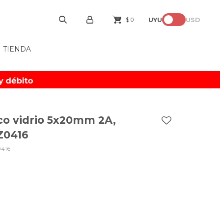
UYU
USD
$
0
TIENDA
ico vidrio 5x20mm 2A,
Z0416
416