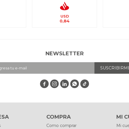
USD
0,84
NEWSLETTER
SUSCRIBIRM




ESA
COMPRA
MI 
s
Como comprar
Mi cu