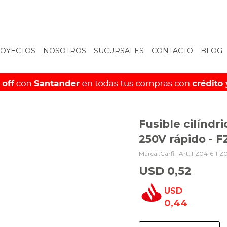
OYECTOS
NOSOTROS
SUCURSALES
CONTACTO
BLOG
Fusible cilíndr
250V rápido - F
Carfil |
FZ0416-FZ0
USD
0,52
USD
0,44