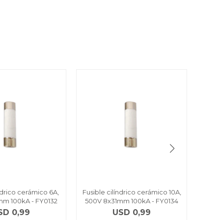
índrico cerámico 6A,
Fusible cilíndrico cerámico 10A,
Fusib
mm 100kA - FY0132
500V 8x31mm 100kA - FY0134
500
SD
0,99
USD
0,99