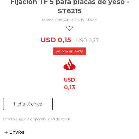
Fijación TF 5 para placas de yeso -
ST6215
Spit |
ST6215-ST6215
USD
0,15
USD
0,27
44
USD
0,13
Ficha técnica
Oferta sujeta a disponibilidad de stock.
Envíos