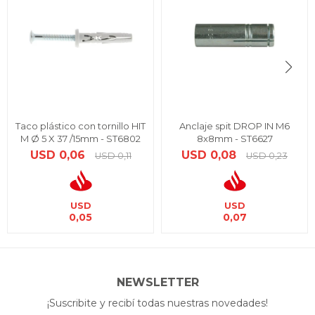
Taco plástico con tornillo HIT
Anclaje spit DROP IN M6
M Ø 5 X 37 /15mm - ST6802
8x8mm - ST6627
USD
0,06
USD
0,08
USD
0,11
USD
0,23
USD
USD
0,05
0,07
NEWSLETTER
¡Suscribite y recibí todas nuestras novedades!