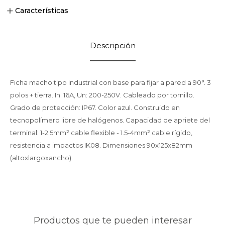
Características
Descripción
Ficha macho tipo industrial con base para fijar a pared a 90°. 3
polos + tierra. In: 16A, Un: 200-250V. Cableado por tornillo.
Grado de protección: IP67. Color azul. Construido en
tecnopolímero libre de halógenos. Capacidad de apriete del
terminal: 1-2.5mm² cable flexible - 1.5-4mm² cable rígido,
resistencia a impactos IK08. Dimensiones 90x125x82mm
(altoxlargoxancho).
Productos que te pueden interesar