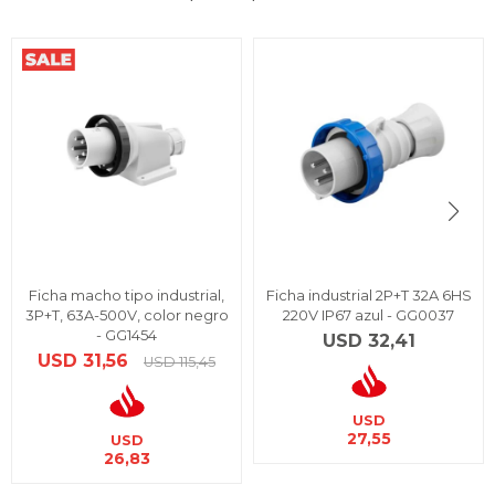
Ficha macho tipo industrial,
Ficha industrial 2P+T 32A 6HS
3P+T, 63A-500V, color negro
220V IP67 azul - GG0037
- GG1454
USD
32,41
USD
31,56
USD
115,45
USD
27,55
USD
26,83