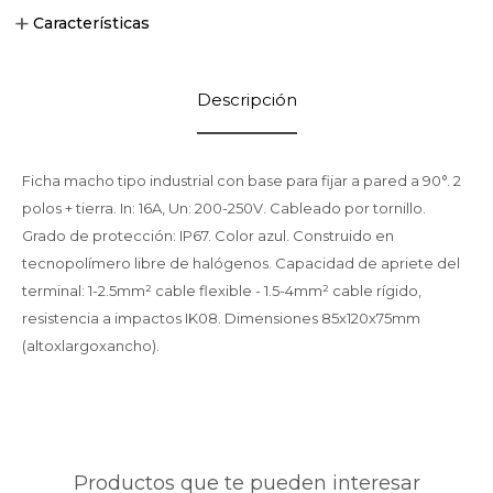
Características
Descripción
Ficha macho tipo industrial con base para fijar a pared a 90°. 2
polos + tierra. In: 16A, Un: 200-250V. Cableado por tornillo.
Grado de protección: IP67. Color azul. Construido en
tecnopolímero libre de halógenos. Capacidad de apriete del
terminal: 1-2.5mm² cable flexible - 1.5-4mm² cable rígido,
resistencia a impactos IK08. Dimensiones 85x120x75mm
(altoxlargoxancho).
Productos que te pueden interesar