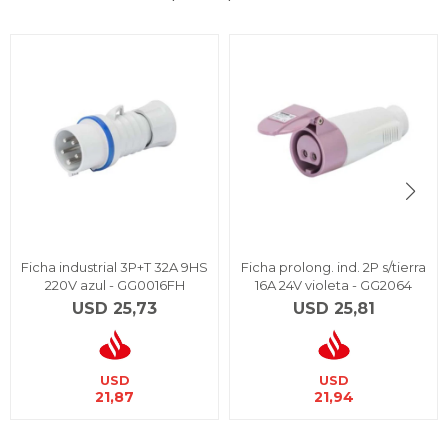
Ficha industrial 3P+T 32A 9HS
Ficha prolong. ind. 2P s/tierra
220V azul - GG0016FH
16A 24V violeta - GG2064
USD
25,73
USD
25,81
USD
USD
21,87
21,94