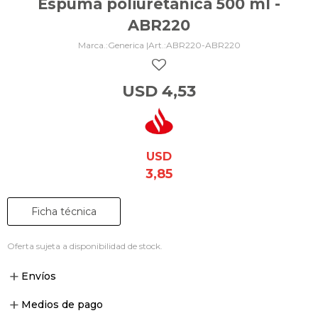
Espuma poliuretanica 500 ml -
ABR220
Generica |
ABR220-ABR220
USD
4,53
USD
3,85
Ficha técnica
Oferta sujeta a disponibilidad de stock.
Envíos
Medios de pago