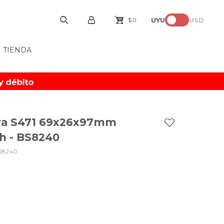
UYU
USD
$
0
TIENDA
iva S471 69x26x97mm
h - BS8240
S8240