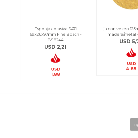
Esponja abrasiva S471
Lija con velcro 12
69x26x97mm Fine Bosch -
madera/metal 
BS8244
USD
5,
USD
2,21
USD
4,85
USD
1,88