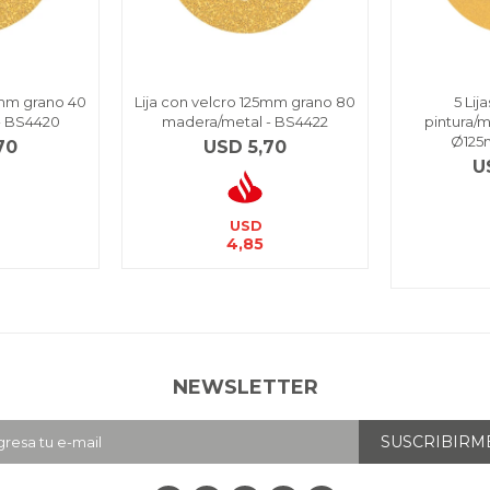
5mm grano 40
Lija con velcro 125mm grano 80
5 Lij
- BS4420
madera/metal - BS4422
pintura/
Ø125
70
USD
5,70
U
USD
4,85
NEWSLETTER
SUSCRIBIRM