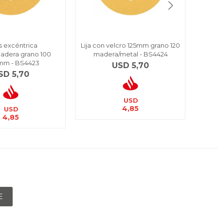
as excéntrica
Lija con velcro 125mm grano 120
Lija 
madera grano 100
madera/metal - BS4424
m
mm - BS4423
USD
5,70
SD
5,70
USD
4,85
USD
4,85
E