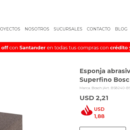
OYECTOS
NOSOTROS
SUCURSALES
CONTACTO
BLOG
Esponja abras
Superfino Bosc
Bosch |
BS8240-B
USD
2,21
USD
1,88