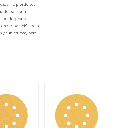
busta, no pierde sus
modo para pulir
maño del grano
l en preparación para
s y curvaturas y para