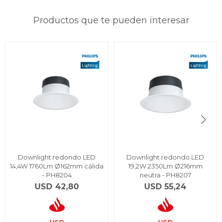
Productos que te pueden interesar
Downlight redondo LED
Downlight redondo LED
14,4W 1760Lm Ø162mm cálida
19,2W 2350Lm Ø216mm
- PH8204
neutra - PH8207
USD
42,80
USD
55,24