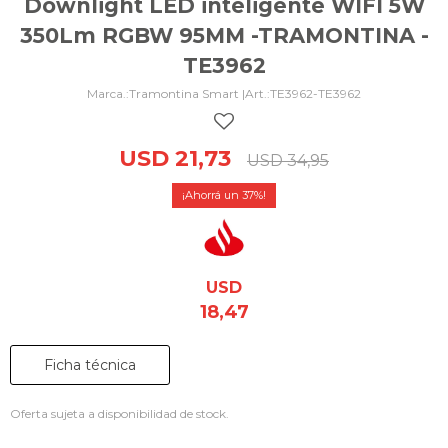
Downlight LED inteligente WIFI 5W
350Lm RGBW 95MM -TRAMONTINA -
TE3962
Tramontina Smart |
TE3962-TE3962
USD
21,73
USD
34,95
37
USD
18,47
Ficha técnica
Oferta sujeta a disponibilidad de stock.