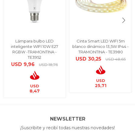
Lámpara bulbo LED
Cinta Smart LED WIFI 5m
inteligente WIFI 10W E27
blanco dinámico 13,5W IP44 -
RGBW -TRAMONTINA -
TRAMONTINA - TE3980
TE3952
USD
30,25
USD
48,65
USD
9,96
USD
18,76
USD
25,71
USD
8,47
NEWSLETTER
¡Suscribite y recibí todas nuestras novedades!