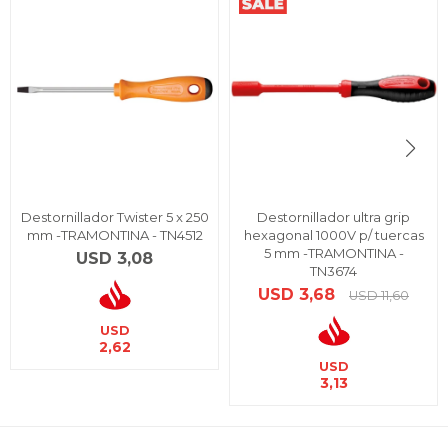
Destornillador Twister 5 x 250
Destornillador ultra grip
mm -TRAMONTINA - TN4512
hexagonal 1000V p/ tuercas
5 mm -TRAMONTINA -
USD
3,08
TN3674
USD
3,68
USD
11,60
USD
2,62
USD
3,13