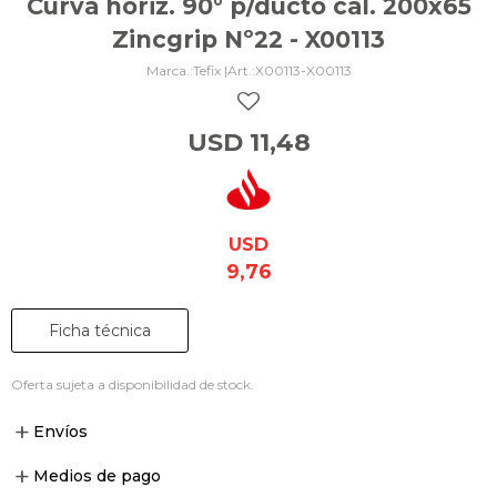
Curva horiz. 90° p/ducto cal. 200x65
Zincgrip Nº22 - X00113
Tefix |
X00113-X00113
USD
11,48
USD
9,76
Ficha técnica
Oferta sujeta a disponibilidad de stock.
Envíos
Medios de pago