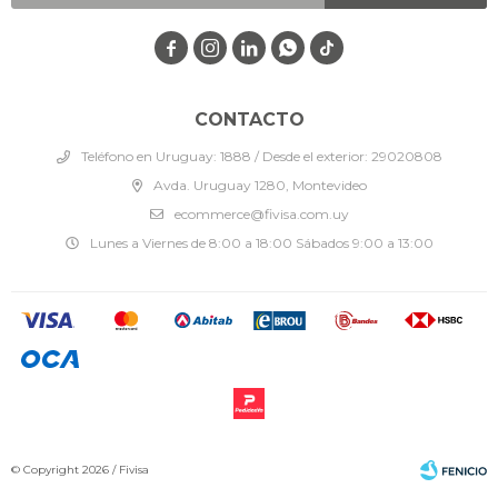




CONTACTO
Teléfono en Uruguay: 1888 / Desde el exterior: 29020808
Avda. Uruguay 1280, Montevideo
ecommerce@fivisa.com.uy
Lunes a Viernes de 8:00 a 18:00 Sábados 9:00 a 13:00
© Copyright 2026 / Fivisa