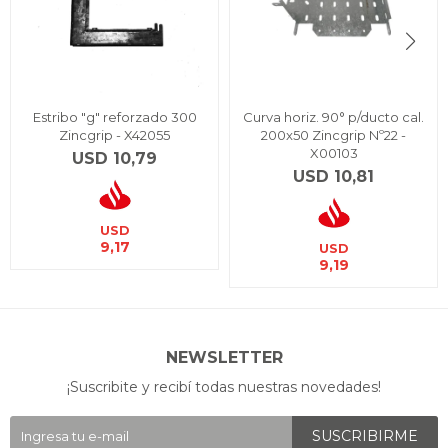
Estribo "g" reforzado 300
Curva horiz. 90° p/ducto cal.
Zincgrip - X42055
200x50 Zincgrip Nº22 -
X00103
USD
10,79
USD
10,81
USD
9,17
USD
9,19
NEWSLETTER
¡Suscribite y recibí todas nuestras novedades!
SUSCRIBIRME