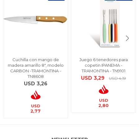
Cuchilla con mango de
Juego 6 tenedores para
madera amarillo 8", modelo
copetin IPANEMA -
CARBON -TRAMONTINA -
TRAMONTINA - TN9101
TN8608
USD
3,29
USD
4,19
USD
3,26
USD
2,80
USD
2,77