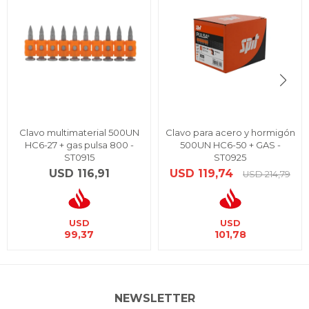
Clavo multimaterial 500UN
Clavo para acero y hormigón
HC6-27 + gas pulsa 800 -
500UN HC6-50 + GAS -
ST0915
ST0925
USD
116,91
USD
119,74
USD
214,79
USD
USD
99,37
101,78
NEWSLETTER