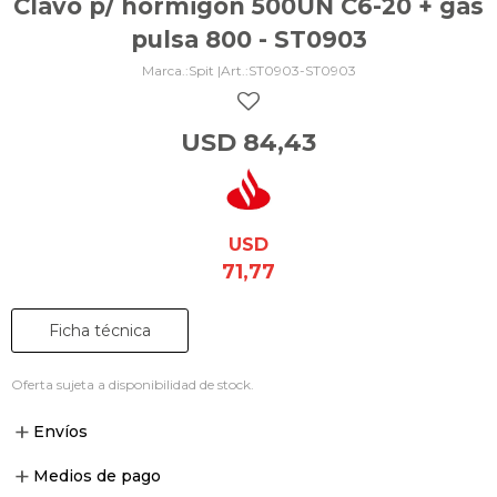
Clavo p/ hormigón 500UN C6-20 + gas
pulsa 800 - ST0903
Spit |
ST0903-ST0903
USD
84,43
USD
71,77
Ficha técnica
Oferta sujeta a disponibilidad de stock.
Envíos
Medios de pago