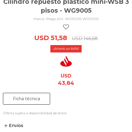
Cilindro repuesto plástico mini-WSB 3
pisos - WG9005
Wago |
WG9005-WG9005
USD
51,58
USD
146,68
64
USD
43,84
Ficha técnica
Oferta sujeta a disponibilidad de stock.
Envíos