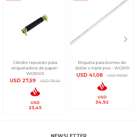
Cilindro repuesto para
Etiqueta para bornes de
etiquetadora de papel -
doble o triple piso - WG9011
WG9003
USD
41,08
USD
116,82
USD
27,59
USD
78,45
USD
34,92
USD
23,45
NEWSLETTER