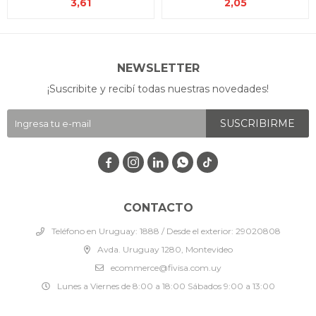
3,61
2,05
NEWSLETTER
¡Suscribite y recibí todas nuestras novedades!
SUSCRIBIRME




CONTACTO
Teléfono en Uruguay: 1888 / Desde el exterior: 29020808
Avda. Uruguay 1280, Montevideo
ecommerce@fivisa.com.uy
Lunes a Viernes de 8:00 a 18:00 Sábados 9:00 a 13:00