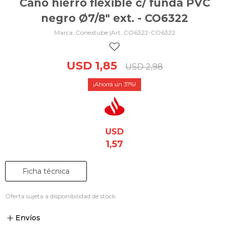
Caño hierro flexible c/ funda PVC
negro Ø7/8" ext. - CO6322
Conextube |
CO6322-CO6322
USD
1,85
USD
2,98
37
USD
1,57
Ficha técnica
Oferta sujeta a disponibilidad de stock.
Envíos