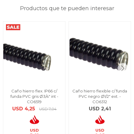
Productos que te pueden interesar
Caño hierro flex. IP66 c/
Caño hierro flexible c/ funda
funda PVC gris Ø3/4" int -
PVC negro Ø1/2" ext. -
CO6519
CO6312
USD
4,25
USD
2,41
USD
7,04
USD
USD