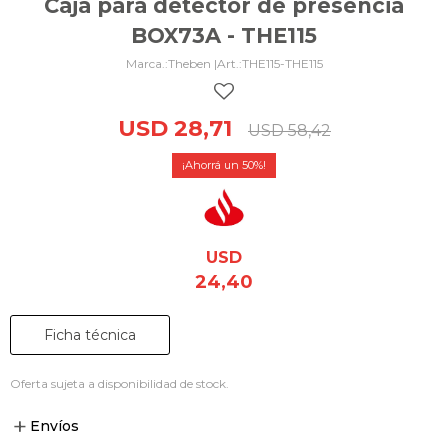
Caja para detector de presencia
BOX73A - THE115
Theben |
THE115-THE115
USD
28,71
USD
58,42
50
USD
24,40
Ficha técnica
Oferta sujeta a disponibilidad de stock.
Envíos