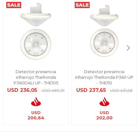
Detector presencia
Detector presencia
infrarrojo TheRonda
infrarrojo TheRonda P360 UP
P360DALI UP - THE105
- THE110
USD
236,05
USD
237,65
USD
480,31
USD
431,28
USD
USD
200,64
202,00