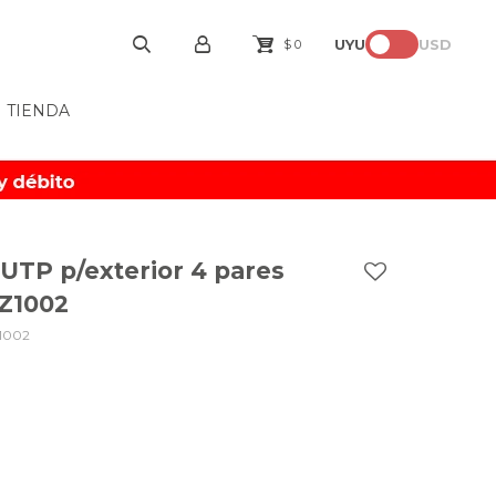
UYU
USD
$
0
TIENDA
 UTP p/exterior 4 pares
WZ1002
1002