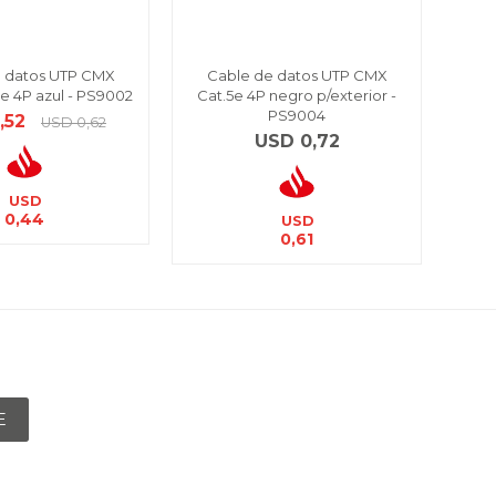
 datos UTP CMX
Cable de datos UTP CMX
C
e 4P azul - PS9002
Cat.5e 4P negro p/exterior -
cat
PS9004
,52
USD
0,62
USD
0,72
USD
0,44
USD
0,61
E