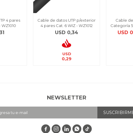
TP 4 pares
Cable de datos UTP p/exterior
Cable de
 - WZ1010
4 pares Cat. 6 WIZ - WZ1012
Categoría 5
31
USD
0,34
USD
0
USD
0,29
NEWSLETTER
SUSCRIBIRM



