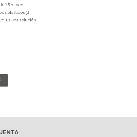
de 1,5 m con
os plásticos (3
lvo. Es una solución
E
CUENTA