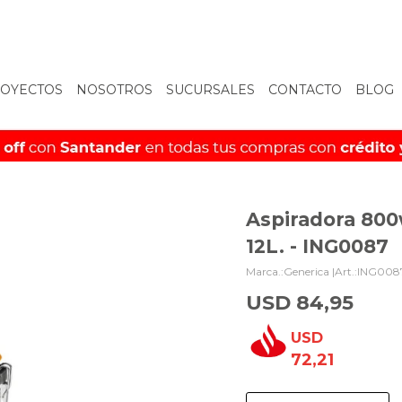
OYECTOS
NOSOTROS
SUCURSALES
CONTACTO
BLOG
Aspiradora 800
12L. - ING0087
Generica |
ING008
USD
84,95
USD
72,21