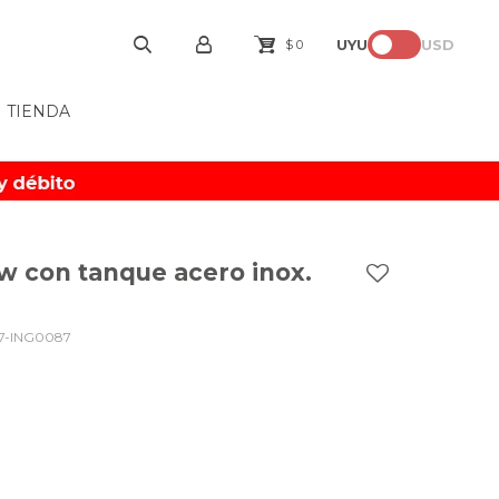
UYU
USD
$
0
TIENDA
w con tanque acero inox.
7-ING0087