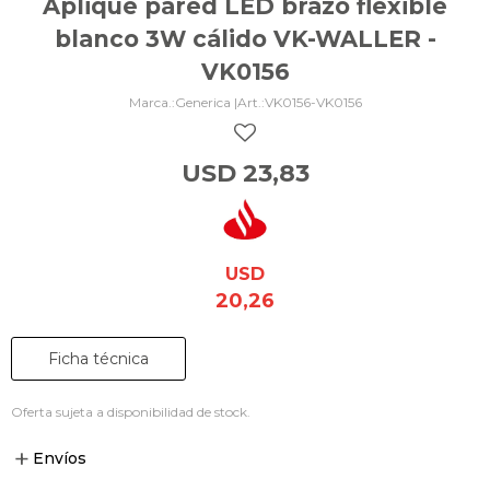
Aplique pared LED brazo flexible
blanco 3W cálido VK-WALLER -
VK0156
Generica |
VK0156-VK0156
USD
23,83
USD
20,26
Ficha técnica
Oferta sujeta a disponibilidad de stock.
Envíos