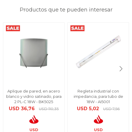
Productos que te pueden interesar
Aplique de pared, en acero
Regleta industrial con
blanco y vidrio satinado, para
impedancia, para tubo de
2 PL-C 18W - BK5025
18W - AI5001
USD
36,76
USD
5,02
USD
110,35
USD
7,56
USD
USD