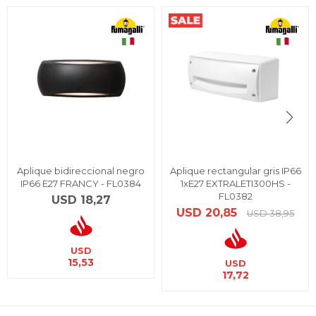
Aplique bidireccional negro
Aplique rectangular gris IP66
IP66 E27 FRANCY - FL0384
1xE27 EXTRALETI300HS -
FL0382
USD
18,27
USD
20,85
USD
38,95
USD
15,53
USD
17,72