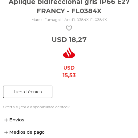
Aplique bidireccional gris IP66 E27
FRANCY - FL0384X
Fumagalli |
FL0384X-FL0384X
USD
18,27
USD
15,53
Ficha técnica
Oferta sujeta a disponibilidad de stock.
Envíos
Medios de pago