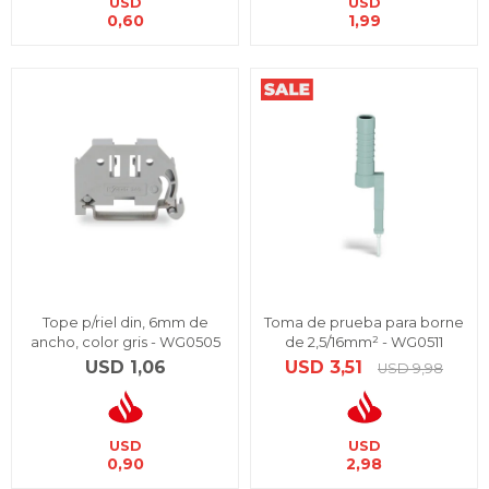
USD
USD
0,60
1,99
Tope p/riel din, 6mm de
Toma de prueba para borne
ancho, color gris - WG0505
de 2,5/16mm² - WG0511
USD
1,06
USD
3,51
USD
9,98
USD
USD
0,90
2,98