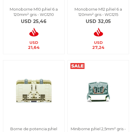
Monoborne M10 p/riel 6 a
Monoborne M12 p/riel 6 a
120mm² gris - WG1210
120mm² gris - WG1215
USD
25,46
USD
32,05
USD
USD
21,64
27,24
Borne de potencia p/riel
Miniborne p/riel 2,5mm² gris -