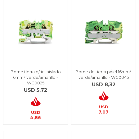
Borne tierra p/riel aislado
Borne de tierra p/riel 16mm²
6mm² verde/amarillo -
verde/amarillo - WG0045
WG0025
USD
8,32
USD
5,72
USD
7,07
USD
4,86