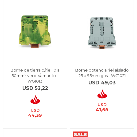
Borne de tierra p/riel 10 a
Borne potencia riel aislado
50mm² verde/amarillo -
25 a 95mm gris - WG1021
WG1013
USD
49,03
USD
52,22
USD
41,68
USD
44,39