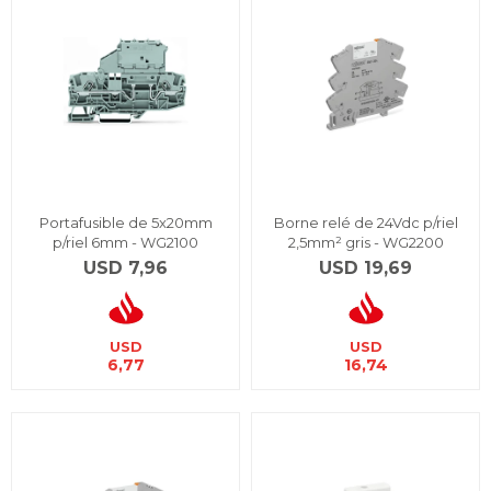
Portafusible de 5x20mm
Borne relé de 24Vdc p/riel
p/riel 6mm - WG2100
2,5mm² gris - WG2200
USD
7,96
USD
19,69
USD
USD
6,77
16,74