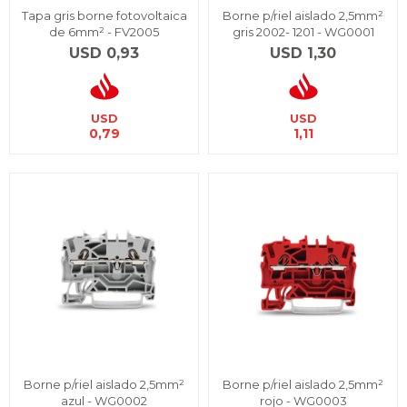
Tapa gris borne fotovoltaica
Borne p/riel aislado 2,5mm²
de 6mm² - FV2005
gris 2002- 1201 - WG0001
USD
0,93
USD
1,30
USD
USD
0,79
1,11
Borne p/riel aislado 2,5mm²
Borne p/riel aislado 2,5mm²
azul - WG0002
rojo - WG0003