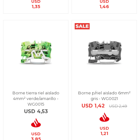
USD
USD
1,35
1,46
Borne tierra riel aislado
Borne p/riel aislado 6mm²
4mm² verde/amarillo -
gris - WG0021
WG0015
USD
1,42
USD
2,49
USD
4,53
USD
1,21
USD
3,85