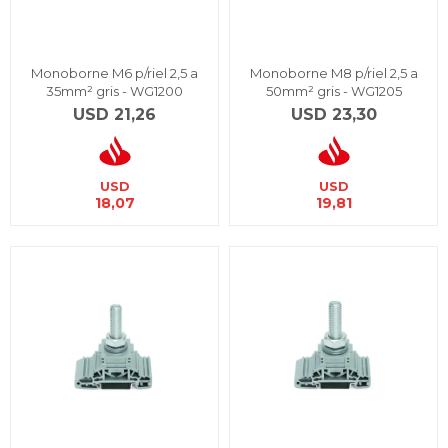
Monoborne M6 p/riel 2,5 a
Monoborne M8 p/riel 2,5 a
35mm² gris - WG1200
50mm² gris - WG1205
USD
21,26
USD
23,30
USD
USD
18,07
19,81