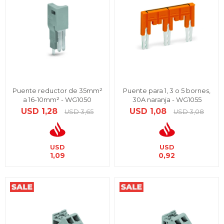
Puente reductor de 35mm²
Puente para 1, 3 o 5 bornes,
a 16-10mm² - WG1050
30A naranja - WG1055
USD
1,28
USD
1,08
USD
3,65
USD
3,08
USD
USD
1,09
0,92