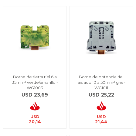
Borne de tierra riel 6 a
Borne de potencia riel
35mm² verde/amarillo -
aislado 10 a 50mm² gris -
WG1003
WG1011
USD
23,69
USD
25,22
USD
USD
20,14
21,44