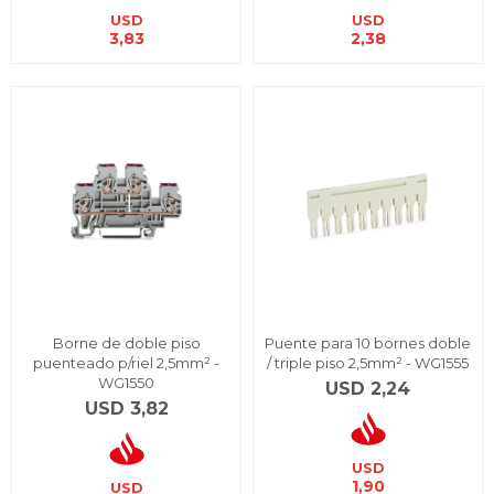
USD
USD
3,83
2,38
Borne de doble piso
Puente para 10 bornes doble
puenteado p/riel 2,5mm² -
/ triple piso 2,5mm² - WG1555
WG1550
USD
2,24
USD
3,82
USD
1,90
USD