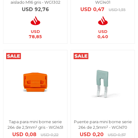
aislado M16 gris - WG1302
WG1401
USD
92,76
USD
0,47
USD
1,35
USD
USD
78,85
0,40
Tapa para mini borne serie
Puente para mini borne serie
264 de 2,5mm² gris - WG1451
264 de 2,5mm² - WG1470
USD
0,08
USD
0,20
USD
0,22
USD
0,57