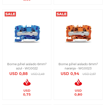
Borne p/riel aislado 6mm²
Borne p/riel aislado 6mm²
azul - WG0022
naranja - WG0023
USD
0,88
USD
0,94
USD
2,49
USD
2,67
USD
USD
0,75
0,80