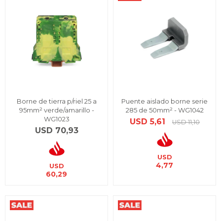
Borne de tierra p/riel 25 a
Puente aislado borne serie
95mm² verde/amarillo -
285 de 50mm² - WG1042
WG1023
USD
5,61
USD
11,10
USD
70,93
USD
4,77
USD
60,29