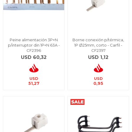
Peine alimentación 3P+N
Borne conexión p/térmica,
p/interruptor din 1P+N 63A -
1P Ø25mm, corto - Carfil -
CF2396
CF2397
USD
60,32
USD
1,12
USD
USD
51,27
0,95