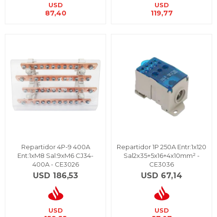
USD
USD
87,40
119,77
Repartidor 4P-9 400A
Repartidor 1P 250A Entr:1x120
Ent:1xM8 Sal:9xM6 CJ34-
Sal2x35+5x16+4x10mm² -
400A - CE3026
CE3036
USD
186,53
USD
67,14
USD
USD