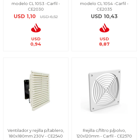
modelo CL 10S3 -Carfil -
modelo CL 10S4 -Carfil -
CE2030
CE2035
USD
1,10
USD
10,43
USD
6,52
USD
USD
0,94
8,87
Ventilador y rejilla p/tablero,
Rejilla c/filtro p/polvo,
180x180mm 230V - CE2540
120x120mm - Carfil - CE2570