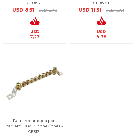
CE0617T
CE0618T
USD
8,51
USD
11,51
USD
12,43
USD
16,81
USD
USD
7,23
9,78
Barra repartidora para
tablero 100A 10 conexiones -
CE3134