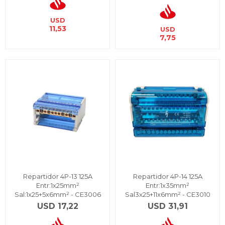
USD
11,53
USD
7,75
Repartidor 4P-13 125A
Repartidor 4P-14 125A
Entr:1x25mm²
Entr:1x35mm²
Sal:1x25+5x6mm² - CE3006
Sal3x25+11x6mm² - CE3010
USD
17,22
USD
31,91