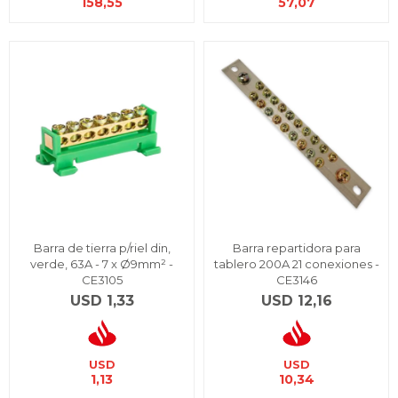
158,55
57,07
Barra de tierra p/riel din,
Barra repartidora para
verde, 63A - 7 x Ø9mm² -
tablero 200A 21 conexiones -
CE3105
CE3146
USD
1,33
USD
12,16
USD
USD
1,13
10,34