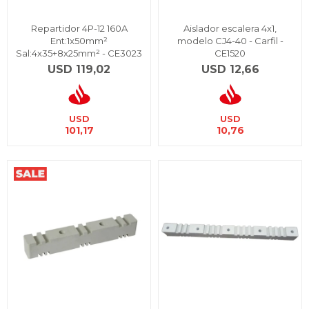
Repartidor 4P-12 160A
Aislador escalera 4x1,
Ent:1x50mm²
modelo CJ4-40 - Carfil -
Sal:4x35+8x25mm² - CE3023
CE1520
USD
119,02
USD
12,66
USD
USD
101,17
10,76