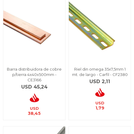
Barra distribuidora de cobre
Riel din omega 35x7,5mm 1
p/tierra 4x40x500mm -
mt. de largo - Carfil - CF2380
CE3166
USD
2,11
USD
45,24
USD
1,79
USD
38,45