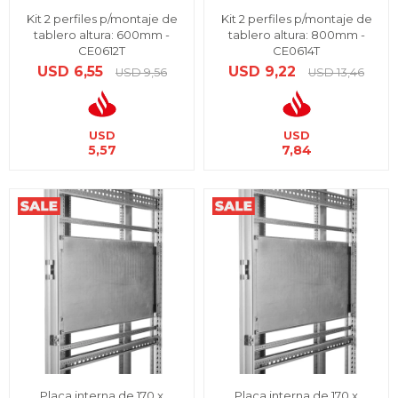
Kit 2 perfiles p/montaje de
Kit 2 perfiles p/montaje de
tablero altura: 600mm -
tablero altura: 800mm -
CE0612T
CE0614T
USD
6,55
USD
9,22
USD
9,56
USD
13,46
USD
USD
5,57
7,84
Placa interna de 170 x
Placa interna de 170 x