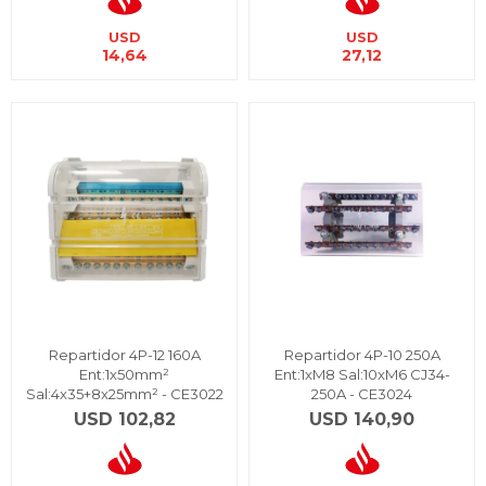
USD
USD
14,64
27,12
Repartidor 4P-12 160A
Repartidor 4P-10 250A
Ent:1x50mm²
Ent:1xM8 Sal:10xM6 CJ34-
Sal:4x35+8x25mm² - CE3022
250A - CE3024
USD
102,82
USD
140,90