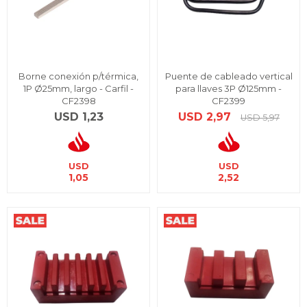
Borne conexión p/térmica,
Puente de cableado vertical
1P Ø25mm, largo - Carfil -
para llaves 3P Ø125mm -
CF2398
CF2399
USD
1,23
USD
2,97
USD
5,97
USD
USD
1,05
2,52