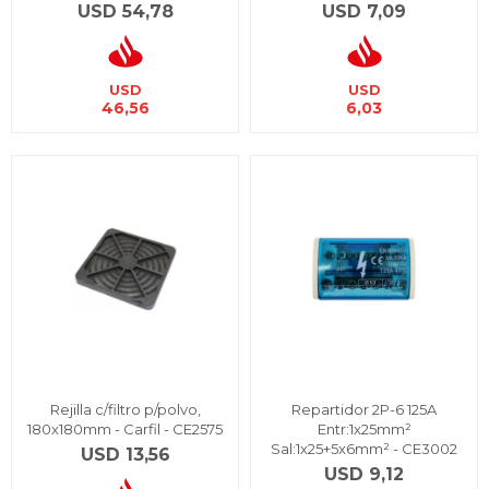
USD
54,78
USD
7,09
USD
USD
46,56
6,03
Rejilla c/filtro p/polvo,
Repartidor 2P-6 125A
180x180mm - Carfil - CE2575
Entr:1x25mm²
Sal:1x25+5x6mm² - CE3002
USD
13,56
USD
9,12