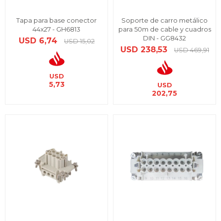
Tapa para base conector
Soporte de carro metálico
44x27 - GH6813
para 50m de cable y cuadros
DIN - GG8432
USD
6,74
USD
15,02
USD
238,53
USD
469,91
USD
5,73
USD
202,75