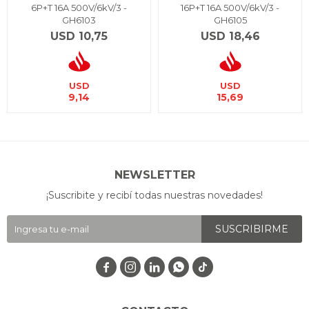
6P+T 16A 500V/6kV/3 -
16P+T 16A 500V/6kV/3 -
GH6103
GH6105
USD
10,75
USD
18,46
USD
USD
9,14
15,69
NEWSLETTER
¡Suscribite y recibí todas nuestras novedades!
SUSCRIBIRME



